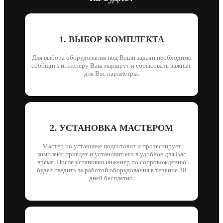
1. ВЫБОР КОМПЛЕКТА
Для выбора оборудования под Ваши задачи необходимо
сообщить инженеру Ваш маршрут и согласовать важные
для Вас параметры.
2. УСТАНОВКА МАСТЕРОМ
Мастер по установке подготовит и протестирует
комплект, приедет и установит его в удобное для Вас
время. После установки инженер по сопровождению
будет следить за работой оборудования в течение 30
дней бесплатно.