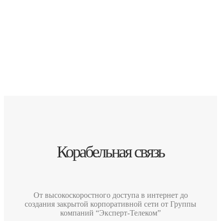
Оставайтесь на связи во время путешествия.
Начните использовать умную связь и инновационные
технологии на своем корабле.
Корабельная связь
От высокоскоростного доступа в интернет до
создания закрытой корпоративной сети
от Группы
компаний “Эксперт-Телеком”